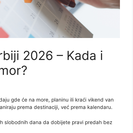
biji 2026 – Kada i
dmor?
ju gde će na more, planinu ili kraći vikend van
laniraju prema destinaciji, već prema kalendaru.
h slobodnih dana da dobijete pravi predah bez