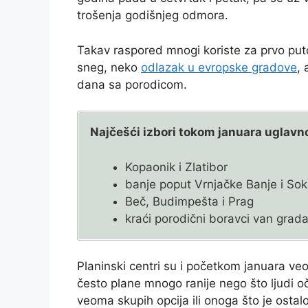
trošenja godišnjeg odmora.
Takav raspored mnogi koriste za prvo put
sneg, neko
odlazak u evropske gradove
, 
dana sa porodicom.
Najčešći izbori tokom januara uglav
Kopaonik i Zlatibor
banje poput Vrnjačke Banje i So
Beč, Budimpešta i Prag
kraći porodični boravci van grad
Planinski centri su i početkom januara v
često plane mnogo ranije nego što ljudi 
veoma skupih opcija ili onoga što je ostal