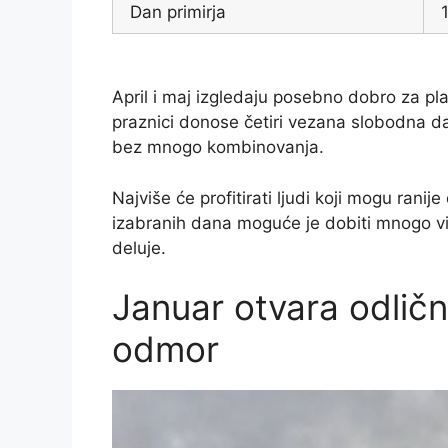
Dan primirja
April i maj izgledaju posebno dobro za pla
praznici donose četiri vezana slobodna da
bez mnogo kombinovanja.
Najviše će profitirati ljudi koji mogu rani
izabranih dana moguće je dobiti mnogo v
deluje.
Januar otvara odličnu
odmor