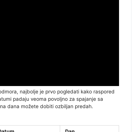
odmora, najbolje je prvo pogledati kako raspored
datumi padaju veoma povoljno za spajanje sa
dna dana možete dobiti ozbiljan predah.
Datum
Dan