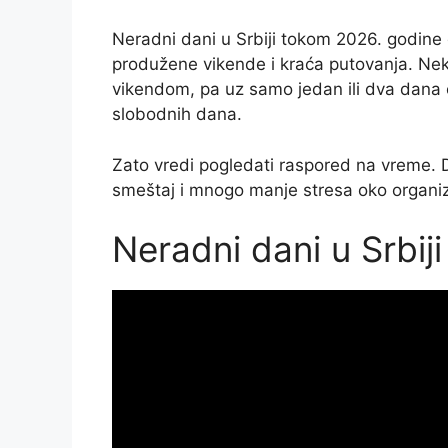
Neradni dani u Srbiji tokom 2026. godine
produžene vikende i kraća putovanja. Nek
vikendom, pa uz samo jedan ili dva dana od
slobodnih dana.
Zato vredi pogledati raspored na vreme. D
smeštaj i mnogo manje stresa oko organi
Neradni dani u Srbij