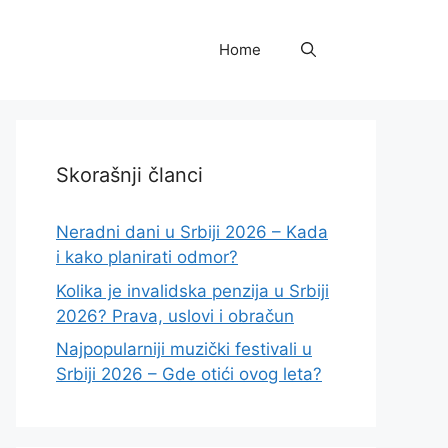
Home
Skorašnji članci
Neradni dani u Srbiji 2026 – Kada
i kako planirati odmor?
Kolika je invalidska penzija u Srbiji
2026? Prava, uslovi i obračun
Najpopularniji muzički festivali u
Srbiji 2026 – Gde otići ovog leta?