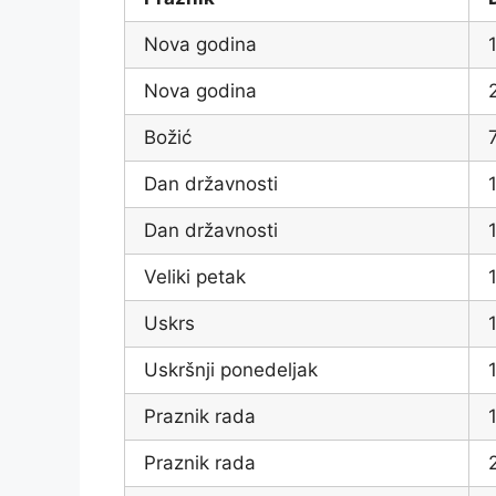
Nova godina
Nova godina
Božić
Dan državnosti
Dan državnosti
Veliki petak
1
Uskrs
1
Uskršnji ponedeljak
1
Praznik rada
Praznik rada