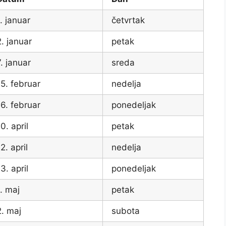
1. januar
četvrtak
2. januar
petak
7. januar
sreda
15. februar
nedelja
16. februar
ponedeljak
0. april
petak
2. april
nedelja
3. april
ponedeljak
1. maj
petak
2. maj
subota