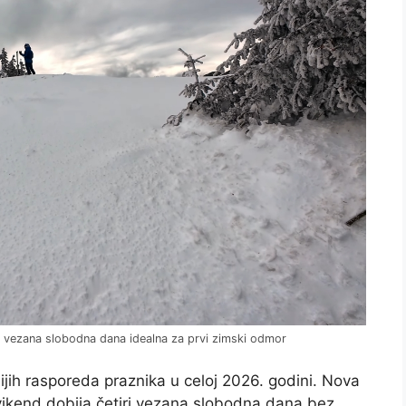
i vezana slobodna dana idealna za prvi zimski odmor
jih rasporeda praznika u celoj 2026. godini. Nova
 vikend dobija četiri vezana slobodna dana bez