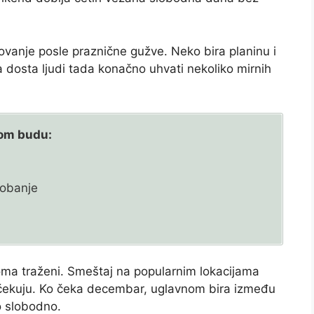
ovanje posle praznične gužve. Neko bira planinu i
a dosta ljudi tada konačno uhvati nekoliko mirnih
nom budu:
kobanje
a
eoma traženi. Smeštaj na popularnim lokacijama
očekuju. Ko čeka decembar, uglavnom bira između
o slobodno.