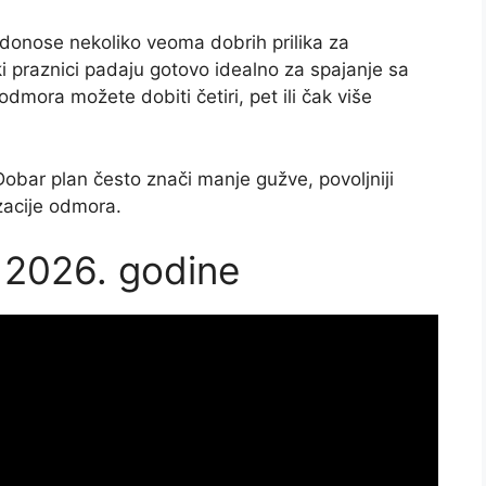
 donose nekoliko veoma dobrih prilika za
i praznici padaju gotovo idealno za spajanje sa
mora možete dobiti četiri, pet ili čak više
obar plan često znači manje gužve, povoljniji
zacije odmora.
i 2026. godine