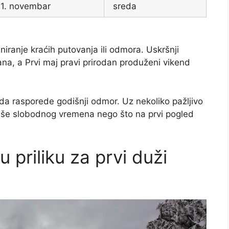
11. novembar
sreda
niranje kraćih putovanja ili odmora. Uskršnji
na, a Prvi maj pravi prirodan produženi vikend
je da rasporede godišnji odmor. Uz nekoliko pažljivo
iše slobodnog vremena nego što na prvi pogled
 priliku za prvi duži